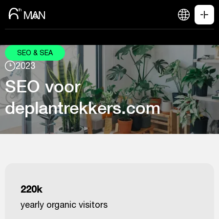
SEO & SEA
2023
SEO voor
deplantrekkers.com
220k
yearly organic visitors