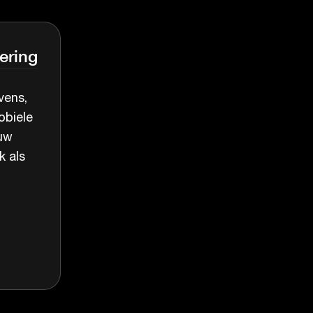
ering
vens,
obiele
 uw
k als