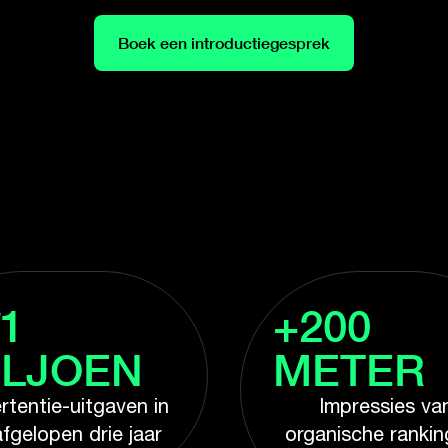
Boek een introductiegesprek
1
+200
ILJOEN
METER
rtentie-uitgaven in
Impressies va
fgelopen drie jaar
organische rankin