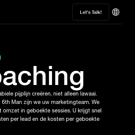
Let's Talk!
N
oaching
le pijplijn creëren, niet alleen lawaai.
ij 6th Man zijn we uw marketingteam. We
omzet in geboekte sessies. U krijgt snel
osten per lead en de kosten per geboekte