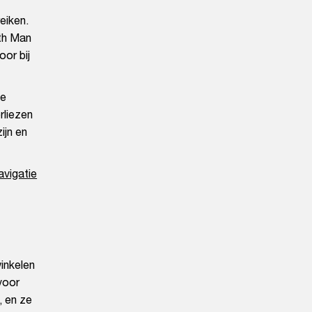
eiken.
6th Man
oor bij
te
rliezen
ijn en
avigatie
winkelen
voor
, en ze