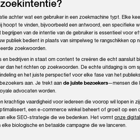
 zoekintentie?
atie achter wat een gebruiker in een zoekmachine typt. Elke kee
j hoopt te vinden, bijvoorbeeld een antwoord, een specifieke w
begrijpen van de intentie van de gebruiker is essentieel voor ef
w publiek bedient in plaats van simpelweg te rangschikken op n
teerde zoekwoorden.
rs en bedrijven in staat om content te creëren die echt aansluit b
er dan het richten op zoekwoorden. De echte uitdaging is om s
ndeling en het juiste perspectief voor elke fase van het publieks
de juiste bezoekers
n bezoekers aan. Je trekt aan
—mensen die l
 loyale advocaten worden.
 krachtige vaardigheid voor iedereen die voorop wil lopen in zij
ptimaliseert, een e-commerce winkel beheert of groeit op een 
s van elke SEO-strategie die we bedenken. Het vormt
onze digita
 elke biologische en betaalde campagne die we lanceren.