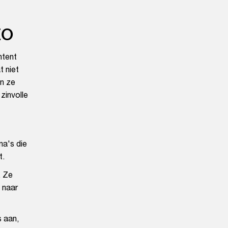
EO
ntent
t niet
n ze
zinvolle
na's die
t.
. Ze
 naar
 aan,