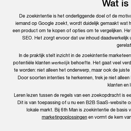
Wat is
De zoekintentie is het onderliggende doel of de motiv
iemand op Google zoekt, wordt duidelijk gemaakt wat hi
een product om te kopen of opties om te vergelijken. Het 
SEO. Het zorgt ervoor dat uw inhoud daadwerkelijk u
gerela
In de praktijk stelt inzicht in de zoekintentie marketee
potentiële klanten
werkelijk
behoefte. Het gaat veel verd
te worden: niet alleen het onderwerp, maar ook de juiste i
Door soorten intenties te herkennen, trek je niet allee
klanten en
Leren lezen tussen de regels van een zoekopdracht is een
Dit is van toepassing of u nu een B2B SaaS-website o
lokale markt. Bij 6th Man is zoekintentie de basi
marketingoplossingen
en vormt de kern van