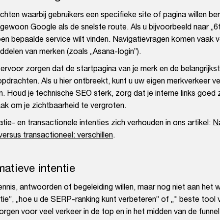
hten waarbij gebruikers een specifieke site of pagina willen ber
ewoon Google als de snelste route. Als u bijvoorbeeld naar „
of een bepaalde service wilt vinden. Navigatievragen komen vaak v
delen van merken (zoals „Asana-login”).
 ervoor zorgen dat de startpagina van je merk en de belangrijks
drachten. Als u hier ontbreekt, kunt u uw eigen merkverkeer ve
 Houd je technische SEO sterk, zorg dat je interne links goed z
k om je zichtbaarheid te vergroten.
matie- en transactionele intenties zich verhouden in ons artikel:
N
versus transactioneel: verschillen
.
matieve intentie
ennis, antwoorden of begeleiding willen, maar nog niet aan het 
tie”, „hoe u de SERP-ranking kunt verbeteren” of „" beste tool 
orgen voor veel verkeer in de top en in het midden van de funnel