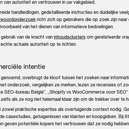
n van autoriteit en vertrouwen in uw vakgebied.
eide handleidingen, gedetailleerde instructies en duidelijke vee
efwoordonderzoek
richt zich op gebruikers die op zoek zijn naar
lvoorbeeld van het dienen van informatieve bedoelingen.
gebruik van de kracht van
inhoudsclusters
om gerelateerde vra
chte actuele autoriteit op te richten.
rciële intentie
genoemd, overbrugt de kloof tussen het zoeken naar informati
 met onderzoek, vergelijken ze merken, lezen ze recensies of z
ste SEO-bureau België”, „Shopify vs WooCommerce voor SEO” 
zelfs als ze nog niet helemaal klaar zijn om de trekker over te h
zowel praktische expertise als overtuigende context nodig. Ga
de casestudies, getuigenissen van klanten en koopgidsen. Bij 6
en geven potentiële kopers het vertrouwen dat ze nodig hebbe