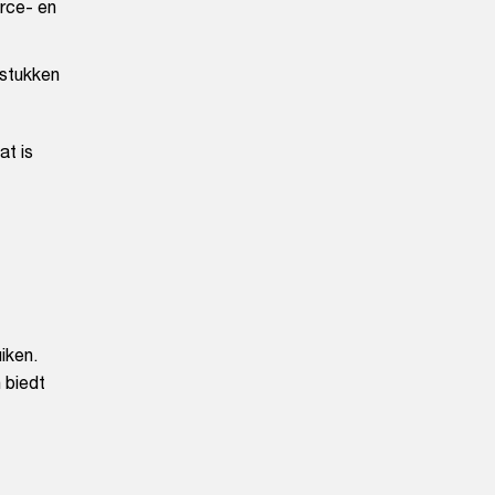
rce- en
 stukken
at is
iken.
 biedt