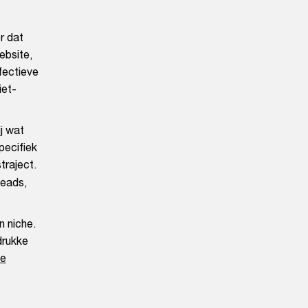
r dat
ebsite,
fectieve
iet-
ij wat
pecifiek
traject.
eads,
n niche.
drukke
le