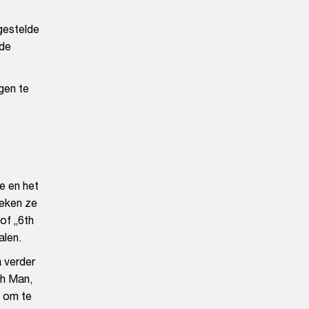
lgestelde
 de
gen te
e en het
oeken ze
of „6th
alen.
 verder
th Man,
n om te