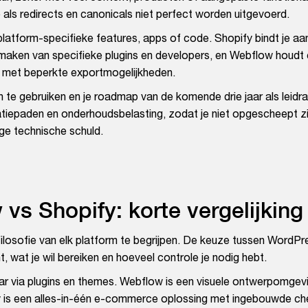
als redirects en canonicals niet perfect worden uitgevoerd.
 platform-specifieke features, apps of code. Shopify bindt je aa
k maken van specifieke plugins en developers, en Webflow houdt
, met beperkte exportmogelijkheden.
 te gebruiken en je roadmap van de komende drie jaar als leidr
tiepaden en onderhoudsbelasting, zodat je niet opgescheept z
ge technische schuld.
s Shopify: korte vergelijking
e filosofie van elk platform te begrijpen. De keuze tussen WordPr
, wat je wil bereiken en hoeveel controle je nodig hebt.
ar via plugins en themes. Webflow is een visuele ontwerpomgevi
fy is een alles-in-één e-commerce oplossing met ingebouwde ch