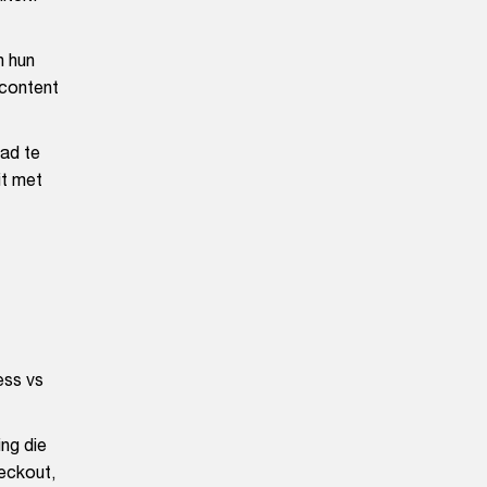
n hun
 content
aad te
it met
ess vs
ng die
eckout,