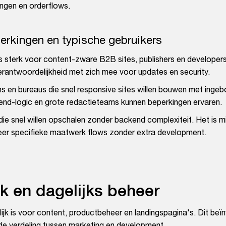
ingen en orderflows.
perkingen en typische gebruikers
s sterk voor content-zware B2B sites, publishers en developers
 verantwoordelijkheid met zich mee voor updates en security.
s en bureaus die snel responsive sites willen bouwen met inge
nd-logic en grote redactieteams kunnen beperkingen ervaren.
ie snel willen opschalen zonder backend complexiteit. Het is m
eer specifieke maatwerk flows zonder extra development.
 en dagelijks beheer
jk is voor content, productbeheer en landingspagina's. Dit beï
de verdeling tussen marketing en development.