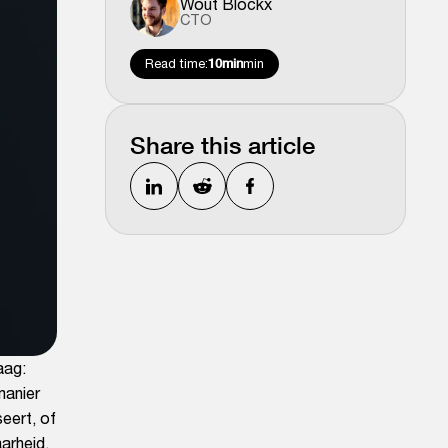
Wout Blockx
CTO
Read time:
10min
min
Share this article
aag:
manier
eert, of
aarheid.