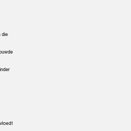
 die
bouwde
inder
nvloedt