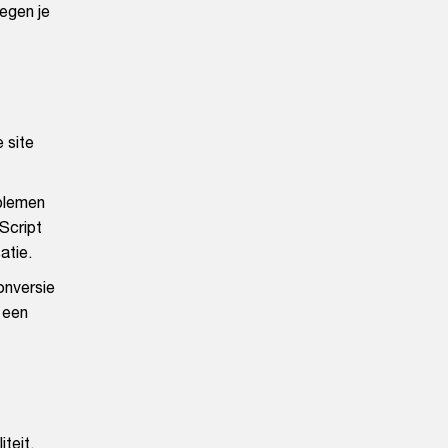
tegen je
 site
oblemen
Script
atie.
onversie
 een
teit.