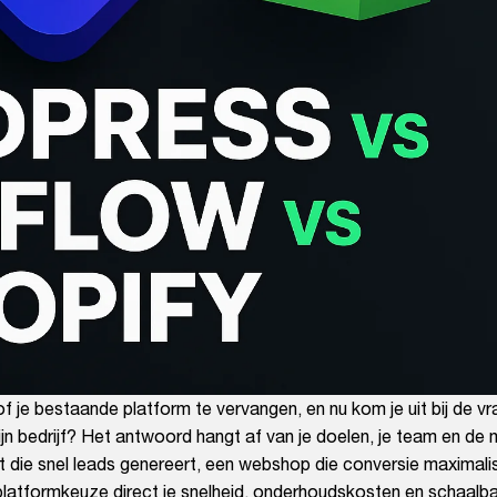
 je bestaande platform te vervangen, en nu kom je uit bij de vr
n bedrijf? Het antwoord hangt af van je doelen, je team en de 
t die snel leads genereert, een webshop die conversie maximalis
je platformkeuze direct je snelheid, onderhoudskosten en schaalb