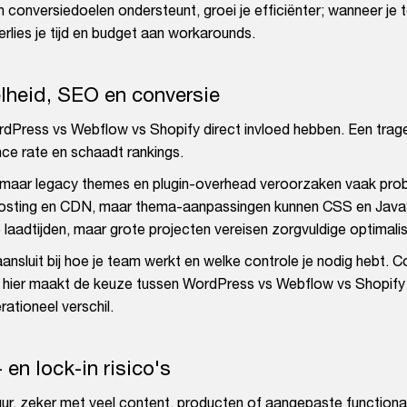
conversiedoelen ondersteunt, groei je efficiënter; wanneer je 
lies je tijd en budget aan workarounds.
lheid, SEO en conversie
ordPress vs Webflow vs Shopify direct invloed hebben. Een trage
ce rate en schaadt rankings.
, maar legacy themes en plugin-overhead veroorzaken vaak pr
 hosting en CDN, maar thema-aanpassingen kunnen CSS en Java
laadtijden, maar grote projecten vereisen zorgvuldige optimalis
sluit bij hoe je team werkt en welke controle je nodig hebt. C
en; hier maakt de keuze tussen WordPress vs Webflow vs Shopify
rationeel verschil.
 en lock-in risico's
ur, zeker met veel content, producten of aangepaste functionali