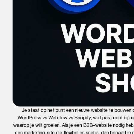
Je staat op het punt een nieuwe website te bouwen of
WordPress vs Webflow vs Shopify, wat past echt bij mij
waarop je wilt groeien. Als je een B2B-website nodig heb
een marketing-site die flexibel en snel is, dan bepaalt 