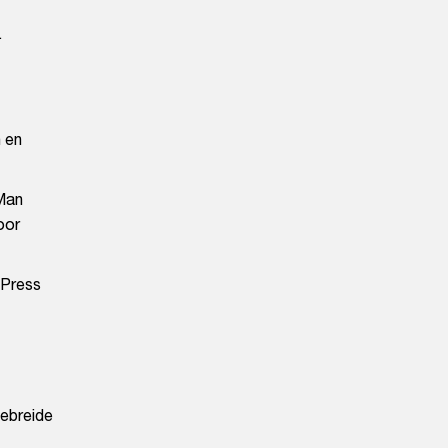
.
n en
 Man
oor
dPress
gebreide