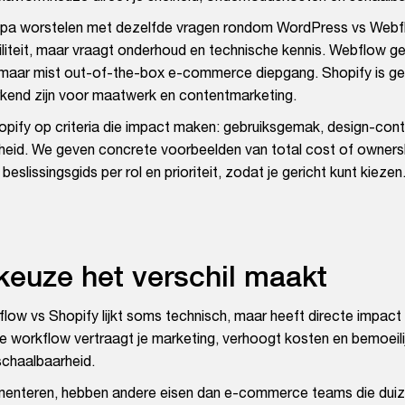
uropa worstelen met dezelfde vragen rondom WordPress vs Webf
iliteit, maar vraagt onderhoud en technische kennis. Webflow g
, maar mist out-of-the-box e-commerce diepgang. Shopify is 
kend zijn voor maatwerk en contentmarketing.
opify op criteria die impact maken: gebruiksgemak, design-cont
heid. We geven concrete voorbeelden van total cost of owners
lissingsgids per rol en prioriteit, zodat je gericht kunt kiezen
euze het verschil maakt
w vs Shopify lijkt soms technisch, maar heeft directe impact 
j je workflow vertraagt je marketing, verhoogt kosten en bemoeili
schaalbaarheid.
rimenteren, hebben andere eisen dan e-commerce teams die dui