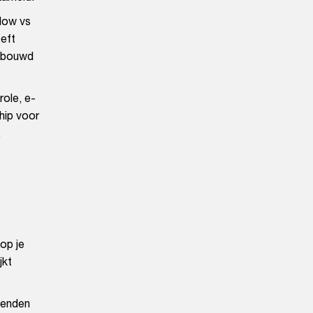
low vs
eeft
gebouwd
role, e-
hip voor
.
op je
jkt
zenden