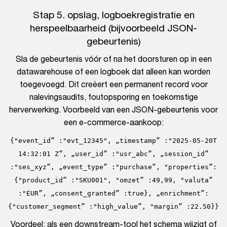
Stap 5. opslag, logboekregistratie en
herspeelbaarheid (bijvoorbeeld JSON-
gebeurtenis)
Sla de gebeurtenis vóór of na het doorsturen op in een
datawarehouse of een logboek dat alleen kan worden
toegevoegd. Dit creëert een permanent record voor
nalevingsaudits, foutopsporing en toekomstige
herverwerking. Voorbeeld van een JSON-gebeurtenis voor
een e-commerce-aankoop:
{"event_id” :"evt_12345", „timestamp” :"2025-05-20T
14:32:01 Z”, „user_id” :"usr_abc”, „session_id”
:"ses_xyz”, „event_type” :"purchase”, "properties”:
{"product_id” :"SKU001", "omzet” :49,99, "valuta”
:"EUR”, „consent_granted” :true}, „enrichment”:
{"customer_segment” :"high_value”, "margin” :22.50}}
Voordeel: als een downstream-tool het schema wijzigt of