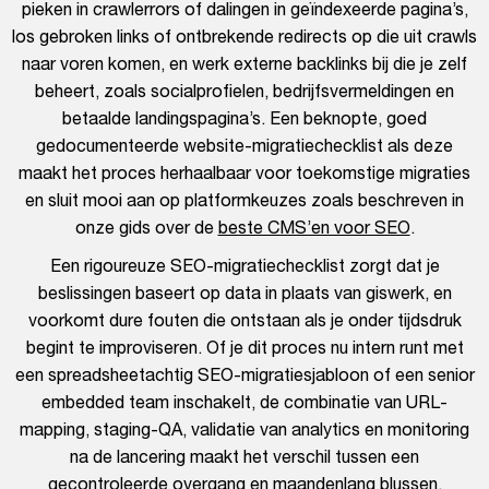
pieken in crawlerrors of dalingen in geïndexeerde pagina’s,
los gebroken links of ontbrekende redirects op die uit crawls
naar voren komen, en werk externe backlinks bij die je zelf
beheert, zoals socialprofielen, bedrijfsvermeldingen en
betaalde landingspagina’s. Een beknopte, goed
gedocumenteerde website-migratiechecklist als deze
maakt het proces herhaalbaar voor toekomstige migraties
en sluit mooi aan op platformkeuzes zoals beschreven in
onze gids over de
beste CMS’en voor SEO
.
Een rigoureuze SEO-migratiechecklist zorgt dat je
beslissingen baseert op data in plaats van giswerk, en
voorkomt dure fouten die ontstaan als je onder tijdsdruk
begint te improviseren. Of je dit proces nu intern runt met
een spreadsheetachtig SEO-migratiesjabloon of een senior
embedded team inschakelt, de combinatie van URL-
mapping, staging-QA, validatie van analytics en monitoring
na de lancering maakt het verschil tussen een
gecontroleerde overgang en maandenlang blussen.