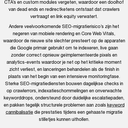
CTA’s en custom modules vergeten, waardoor een doolhof
van dead ends en redirectketens ontstaat dat crawlers
vertraagt en link equity verwatert.
Andere veelvoorkomende SEO-migratierisico’s zijn het
negeren van mobiele rendering en Core Web Vitals,
waardoor de nieuwe site slechter presteert op de apparaten
die Google primair gebruikt om te indexeren, live gaan
zonder correct opnieuw geïmplementeerde pixels en
analytics-events waardoor je net op het kritieke moment
zicht verliest, en lanceringen behandelen als de finish in
plaats van het begin van een intensieve monitoringfase.
Sterke SEO-migratiediensten bouwen dagelijkse checks in
op crawlerrors, indexatieschommelingen en onverwachte
keyworddrops, ondersteund door duidelijke escalatiepaden,
en pakken tegelijk structurele problemen aan zoals
keyword
cannibalisatie
die prestaties tijdens een gehaaste migratie
stilletjes kunnen uithollen.