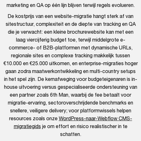
marketing en QA op één lijn blijven terwijl regels evolueren.
De kostprijs van een website-migratie hangt sterk af van
sitestructuur, complexiteit en de diepte van tracking en QA
die je verwacht: een kleine brochurewebsite kan met een
laag viercijferig budget toe, terwijl middelgrote e-
commerce- of B2B-platformen met dynamische URLs,
regionale sites en complexe tracking makkelijk tussen
€10.000 en €25.000 uitkomen, en enterprise-migraties hoger
gaan zodra maatwerkontwikkeling en multi-country setups
in het spel zijn. De kernafweging voor budgeteigenaren is in-
house uitvoering versus gespecialiseerde ondersteuning van
een partner zoals 6th Man, waarbij de fee betaalt voor
migratie-ervaring, sectoroverschrijdende benchmarks en
snellere, veiligere delivery; voor platformwissels helpen
resources zoals onze
WordPress-naar-Webflow CMS-
migratiegids
je om effort en risico realistischer in te
schatten.