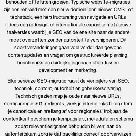
behouden of te laten groeien. Typische website-migraties
zijn een rebrand met een nieuw domein, een nieuwe CMS- of
techstack, een herstructurering van navigatie en URLs
tijdens een redesign, of internationale expansie met nieuwe
taalversies waarbij je SEO van de ene site naar de andere
moet overzetten zonder autoriteit te versnipperen. Dit
soort veranderingen gaan veel verder dan gewone
contentupdates en vragen om gestructureerde planning,
benchmarks en duidelijke eigenaarschap tussen
development en marketing.
Elke serieuze SEO-migratie raakt de vier pijlers van SEO:
techniek, content, autoriteit en gebruikerservaring.
Technisch gezien map je oude naar nieuwe URLs,
configureer je 301-redirects, werk je interne links bij en stem
je canonicals en hreflang af voor regionale uitrol; aan de
contentkant bescherm je kernpagina’s, metadata en schema
zodat relevantiesignalen behouden blijven; aan de
autoriteitskant zorg je dat backlinks correct doorverwijzen