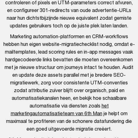
controleren of pixels en UTM-parameters correct afvuren,
en configureer 301-redirects van oude advertentie-URLs
naar hun dichtstbijzijnde nieuwe equivalent zodat gemiste
updates gebruikers toch op de juiste plek laten landen.
Marketing automation-platformen en CRM-workflows
hebben hun eigen website-migratiechecklist nodig, omdat e-
mailtemplates, lead scoring rules en in-app messages vaak
hardgecodeerde links bevatten die moeten overeenkomen
met je nieuwe structuur om journeys intact te houden. Audit
en update deze assets parallel met je bredere SEO-
migratiewerk, zorg voor consistente UTM-conventies
zodat attributie zuiver blijft over organisch, paid en
automatisatiekanalen heen, en bekijk hoe schaalbare
automatisatie via diensten zoals
het
marketingautomatisatieteam van 6th Man
je helpt om
maximaal te profiteren van de schonere datafundering die
een goed uitgevoerde migratie creëert.