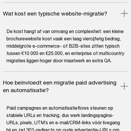
Wat kost een typische website-migratie?
De kost hangt af van omvang en complexiteit: een kleine
brochurewebsite kost vaak een laag viercijferig bedrag,
middelgrote e-commerce- of B2B-sites zitten typisch
tussen €10.000 en €25.000, en enterprise of multicountry
migraties liggen hoger door maatwerk en extra QA.
Hoe beïnvloedt een migratie paid advertising
en automatisatie?
Paid campagnes en automatisatieflows steunen op
stabiele URLs en tracking, dus werk landingspagina-
URLs, pixels, UTM’s en e-mail/CRM-links vóór livegang
bij en zet 301-redirects op oude advertentie-URLs om