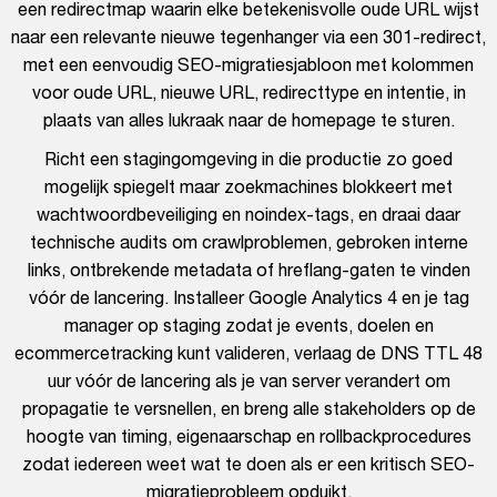
een redirectmap waarin elke betekenisvolle oude URL wijst
naar een relevante nieuwe tegenhanger via een 301-redirect,
met een eenvoudig SEO-migratiesjabloon met kolommen
voor oude URL, nieuwe URL, redirecttype en intentie, in
plaats van alles lukraak naar de homepage te sturen.
Richt een stagingomgeving in die productie zo goed
mogelijk spiegelt maar zoekmachines blokkeert met
wachtwoordbeveiliging en noindex-tags, en draai daar
technische audits om crawlproblemen, gebroken interne
links, ontbrekende metadata of hreflang-gaten te vinden
vóór de lancering. Installeer Google Analytics 4 en je tag
manager op staging zodat je events, doelen en
ecommercetracking kunt valideren, verlaag de DNS TTL 48
uur vóór de lancering als je van server verandert om
propagatie te versnellen, en breng alle stakeholders op de
hoogte van timing, eigenaarschap en rollbackprocedures
zodat iedereen weet wat te doen als er een kritisch SEO-
migratieprobleem opduikt.