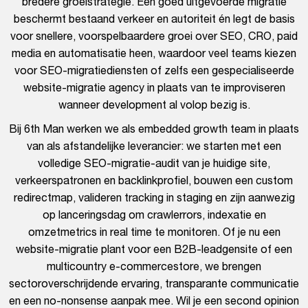
bredere groeistrategie. Een goed uitgevoerde migratie
beschermt bestaand verkeer en autoriteit én legt de basis
voor snellere, voorspelbaardere groei over SEO, CRO, paid
media en automatisatie heen, waardoor veel teams kiezen
voor SEO-migratiediensten of zelfs een gespecialiseerde
website-migratie agency in plaats van te improviseren
wanneer development al volop bezig is.
Bij 6th Man werken we als embedded growth team in plaats
van als afstandelijke leverancier: we starten met een
volledige SEO-migratie-audit van je huidige site,
verkeerspatronen en backlinkprofiel, bouwen een custom
redirectmap, valideren tracking in staging en zijn aanwezig
op lanceringsdag om crawlerrors, indexatie en
omzetmetrics in real time te monitoren. Of je nu een
website-migratie plant voor een B2B-leadgensite of een
multicountry e-commercestore, we brengen
sectoroverschrijdende ervaring, transparante communicatie
en een no-nonsense aanpak mee. Wil je een second opinion